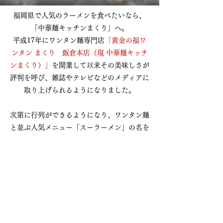
福岡県で人気のラーメンを食べたいなら、
「中華麺キッチンまくり」へ。
平成17年にワンタン麺専門店
「黄金の福ワ
ンタン まくり 飯倉本店（現 中華麺キッチ
ンまくり）」
を開業して以来その美味しさが
評判を呼び、雑誌やテレビなどのメディアに
取り上げられるようになりました。
次第に行列ができるようになり、ワンタン麺
と並ぶ人気メニュー「スーラーメン」の名を
冠した2号店
「中華麺キッチン スーラーメン
まくり 福岡空港店」
を福岡空港内「the
foodtimes」
に開店（現在は閉店しておりま
す）。
定番のラーメン以外にも、炒飯や小籠包など
絶品の飲茶、点心がございますので、合わせ
てご堪能ください。